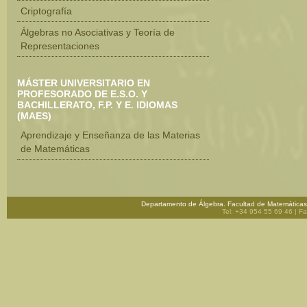
Criptografía
Álgebras no Asociativas y Teoría de
Representaciones
MÁSTER UNIVERSITARIO EN
PROFESORADO DE E.S.O. Y
BACHILLERATO, F.P. Y E. IDIOMAS
(MAES)
Aprendizaje y Enseñanza de las Materias
de Matemáticas
Departamento de Álgebra.
Facultad de Matemáticas
Tel: +34 954 55 69 46
| F