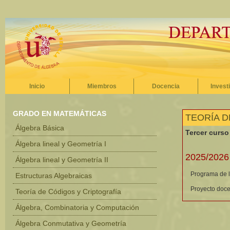
Inicio
Miembros
Docencia
Invest
GRADO EN MATEMÁTICAS
TEORÍA D
Álgebra Básica
Tercer curso
Álgebra lineal y Geometría I
2025/2026
Álgebra lineal y Geometría II
Programa de l
Estructuras Algebraicas
Proyecto doce
Teoría de Códigos y Criptografía
Álgebra, Combinatoria y Computación
Álgebra Conmutativa y Geometría