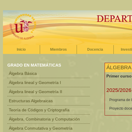
Inicio
Miembros
Docencia
Invest
GRADO EN MATEMÁTICAS
ÁLGEBRA 
Álgebra Básica
Primer curso
Álgebra lineal y Geometría I
2025/2026
Álgebra lineal y Geometría II
Programa de l
Estructuras Algebraicas
Proyecto doce
Teoría de Códigos y Criptografía
Álgebra, Combinatoria y Computación
Álgebra Conmutativa y Geometría