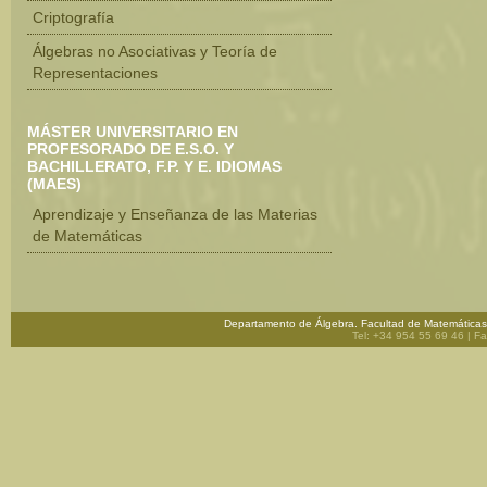
Criptografía
Álgebras no Asociativas y Teoría de
Representaciones
MÁSTER UNIVERSITARIO EN
PROFESORADO DE E.S.O. Y
BACHILLERATO, F.P. Y E. IDIOMAS
(MAES)
Aprendizaje y Enseñanza de las Materias
de Matemáticas
Departamento de Álgebra.
Facultad de Matemáticas
Tel: +34 954 55 69 46
| F